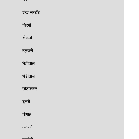
शंख सरडीह
सिरमी
खेतली
हड़सरी
भेड़ीताल
भेड़ीताल
छोटाकटर
डुमरी
नौगाई
अकासी