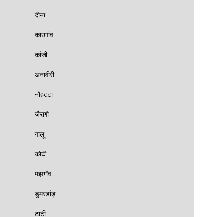
दीना
काउग़ांव
कांजी
अनावीरी
नौहटटा
जैरागी
गालू
कोढी
मझगाँव
डुमरडांड़
टाटी