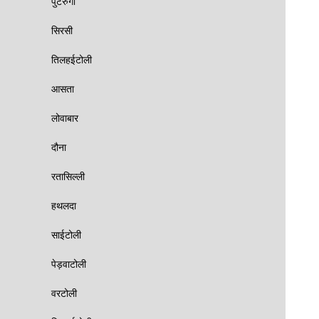
पुटरुंगी
सिरसी
तिलहईटोली
आसता
लोवाबार
दौना
रतासिल्ली
हथलदा
साईटोली
पेड़वाटोली
वरटोली