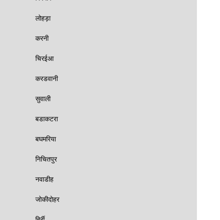
लोहड़ा
करनी
चिरईआ
करडवानी
सुवाली
बडाकटरा
बघमरिया
निचितपुर
नवाडीह
जोकीदोहर
बिर्री