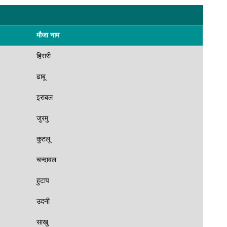
मौजा नाम
हिसरी
ढाबू
इराबल
जुरमु
कुटलू
चन्दावल
हुटाप
उदनी
साखु