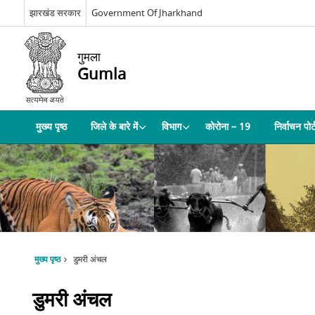
झारखंड सरकार
Government Of Jharkhand
गुमला
Gumla
मुख्य पृष्ठ
जिले के बारे में
विभाग
कोरोना – 19
निर्वाचन पोर
मुख्य पृष्ठ
डुमरी अंचल
डुमरी अंचल