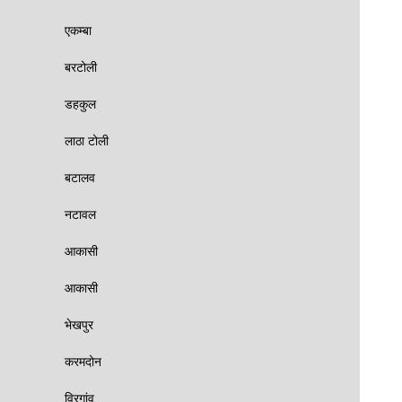
एकम्बा
बरटोली
डहकुल
लाठा टोली
बटालव
नटावल
आकासी
आकासी
भेखपुर
करमदोन
विरगांव